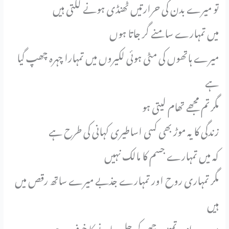
تو میرے بدن کی حرارتیں ٹھنڈی ہونے لگتی ہیں
میں تمہارے سامنے گر جاتا ہوں
میرے ہاتھوں کی مٹی ہوئی لکیروں میں تمہارا چہرہ چھپ گیا
ہے
مگر تم مجھے تھام لیتی ہو
زندگی کا یہ موڑ بھی کسی اساطیری کہانی کی طرح ہے
کہ میں تمہارے جسم کا مالک نہیں
مگر تمہاری روح اور تمہارے جذبے میرے ساتھ رقص میں
ہیں
میرے اندر تمہیں چھو کر جل جانے کا خوف ہے