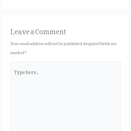
k
Leave a Comment
Your email address will not be published.
Required fields are
marked
*
Type
here..