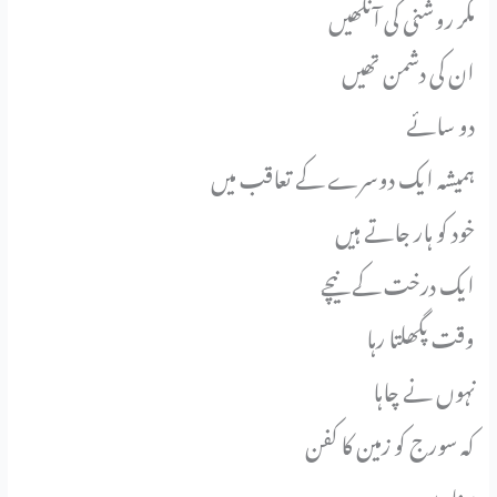
مگر روشنی کی آنکھیں
ان کی دشمن تھیں
دو سائے
ہمیشہ ایک دوسرے کے تعاقب میں
خود کو ہار جاتے ہیں
ایک درخت کے نیچے
وقت پگھلتا رہا
نہوں نے چاہا
کہ سورج کو زمین کا کفن
پہنا دیں