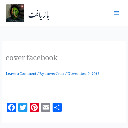
Skip
بازیافت
to
content
cover facebook
Leave a Comment
/ By
anwer7star
/
November 9, 2013
F
T
Pi
E
S
a
w
n
m
h