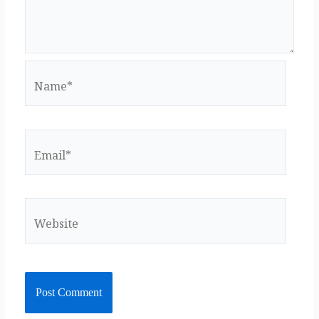
k
Name*
Email*
Website