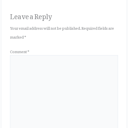
Leave a Reply
c
it
te
ai
a
Your email address will not be published.
Required fields are
marked
*
e
te
r
l
r
Comment
*
b
r
es
e
o
t
o