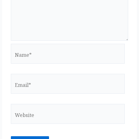
k
Name*
Email*
Website