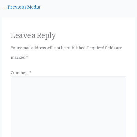
←
Previous Media
c
it
te
ai
a
Leave a Reply
e
te
r
l
r
Your email address will not be published.
Required fields are
marked
*
b
r
es
e
Comment
*
o
t
o