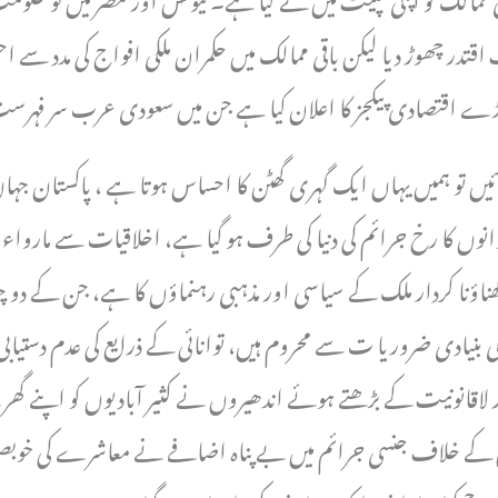
 چھوڑ دیا لیکن باقی ممالک میں حکمران ملکی افواج کی مدد سے ا
 بڑے اقتصادی پیکجز کا اعلان کیا ہے جن میں سعودی عرب سر فہ
آئیں تو ہمیں یہاں ایک گہری گھٹن کا احساس ہوتا ہے ، پاکستان ج
انوں کا رخ جرائم کی دنیا کی طرف ہو گیا ہے، اخلاقیات سے ماروا
ناؤنا کردار ملک کے سیاسی اور مذہبی رہنماؤں کا ہے، جن کے د
 بنیادی ضروریا ت سے محروم ہیں، توانائی کے ذرایع کی عدم دستیا
لاقانونیت کے بڑھتے ہوئے اندھیروں نے کثیر آبادیوں کو اپنے گھ
یں کے خلاف جنسی جرائم میں بے پناہ اضافے نے معاشرے کی خوبص