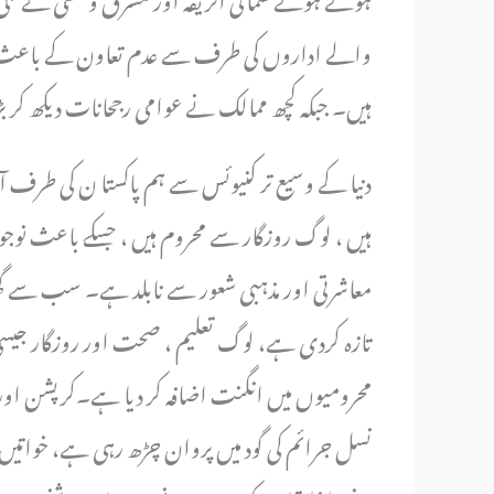
والے اداروں کی طرف سے عدم تعاون کے باعث اقتدر
ہیں۔ جبکہ کچھ ممالک نے عوامی رجحانات دیکھ کر
دنیا کے وسیع تر کنیوئس سے ہم پاکستا ن کی طرف 
ہیں ، لوگ روزگار سے محروم ہیں ، جسکے باعث نوجو
معاشرتی اور مذہبی شعور سے نابلد ہے۔ سب سے گھ
تازہ کردی ہے، لوگ تعلیم ، صحت اور روزگار جیسی
محرومیوں میں انگنت اضافہ کر دیا ہے۔کرپشن اور 
نسل جرائم کی گود میں پروان چڑھ رہی ہے، خوات