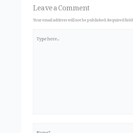
k
Leave a Comment
Your email address will not be published.
Required fiel
Type
here..
Name*