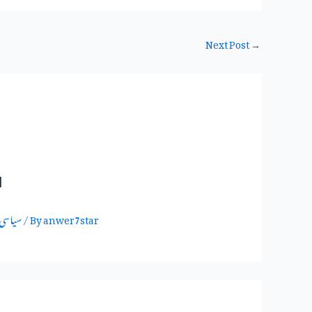
Next Post
→
ا
anwer7star
/ By
سیاسی 