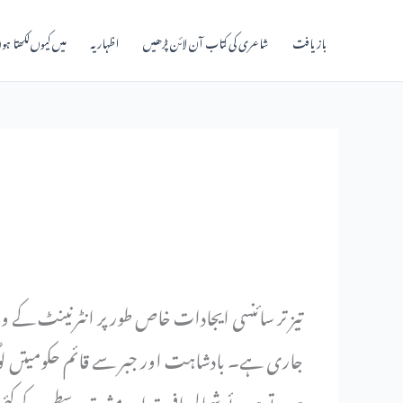
بازیافت
شاعری کی کتاب آن لائن پڑھیں
اظہاریہ
میں کیوں‌لکھتا ہو
تیز تر سائنسی ایجادات خاص طور پر انٹرنینٹ کے وسی
جاری ہے۔ بادشاہت اور جبر سے قائم حکومیتں لوگو
ہوتے ہوئے شمالی افریقہ اور مشرق وسطی کے کئی 