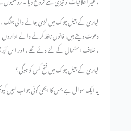
، غیر اخلاقیات کو تیزی سے فروع دیا ۔ روشنیوں سے 
لیاری کے چیل چوک میں لڑی جانے والی جنگ ، صر
دعوت دیتے ہیں، قانوں نافذ کرنے والے اداروں کے
خلاف استعمال کے لئے دئے تھے ، اور اس آپریشن کا مقصد کہانی کے ان کردار کو ہمیشہ کے لئےخاموش کردینا ہے ،
لیاری کے چیل چوک میں فتح کس کو ہوگی ؟
یہ ایک سوال ہے جس کا ابھی کوئی جواب نہیں کیون