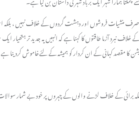
چمکتا ہمارا شہر ایک برباد شہر کی داستان بن گیا ہے۔
ف منشیات فروشوں اور دہشت گردوں کے خلاف نہیں ، بلکہ اس کے 
 خلاف نبرد آزما طاقتوں کا کہنا ہے کہ انہیں یہ جدید تر ہتھی
کہ برائی کے خلاف لڑنے والوں کے چہروں پر خود بے شمار سوالات 