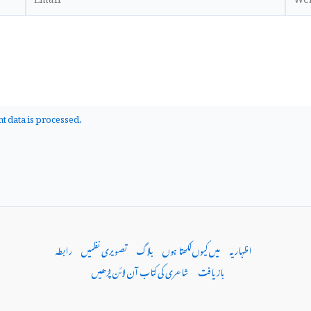
 data is processed.
اظہاریہ
میں کیوں‌لکھتا ہوں
بلاگ
تصویری نظمیں
رابطہ
بازیافت
شاعری کی کتاب آن لائن پڑھیں