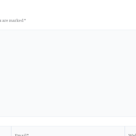
ds are marked
*
Email*
Websi