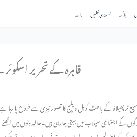
ں
بلاگ
تصویری نظمیں
رابطہ
قاہرہ کے تحریر اسکوئ
ع تر پھیلاؤ کے باعث گوبل ویلیج کا تصور تیزی سے فروع پا رہا ہے۔
ں کے اجتماعی سیلاب میں بہتی جارہی ہیں۔حالیہ دنوں میں اٹھنے 
ممالک کو اپنی لپیٹ میں لے لیا ہے۔ تیونس اور مصر میں تو حکوم