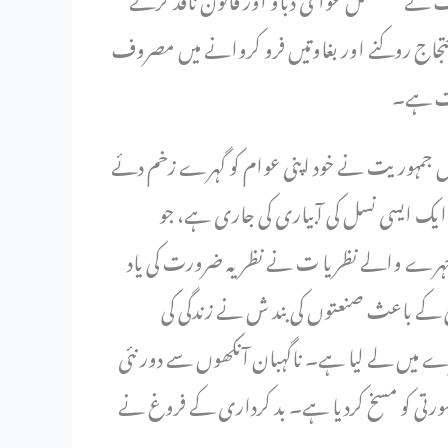
حتجاج روکنے اور بغاوتیں فرو کروانے میں مصروف
رست ہے۔
ہاں جمہوریت نے خود اپنی عوام کو گہرے زخم دئے
ء ایک ایسی نسل کی آبیاری کی جاری ہے، جو
و چہرے والے نظریا ت نے نظریہ ضرورت کی یاد
بی کے باعث صنعتوں کی بند ش نے زندگی کی
رے میں لے لیا ہے۔ ناگہبان آنکھوں سے دور نئی
ورتی کو مسخ کردیا ہے۔ بد کرداری کے فروغ نے