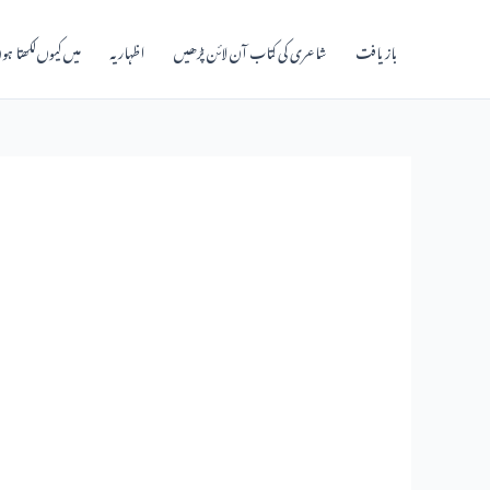
بازیافت
شاعری کی کتاب آن لائن پڑھیں
اظہاریہ
میں کیوں‌لکھتا ہو