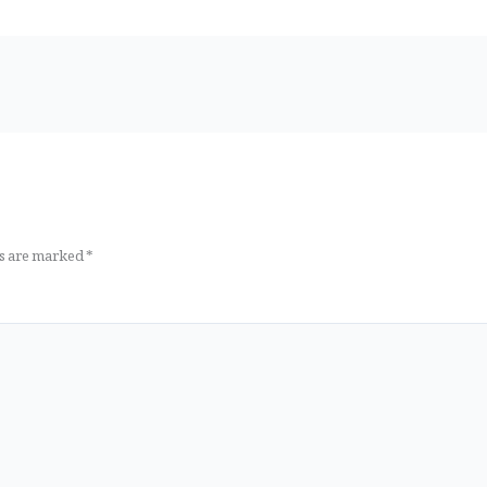
ds are marked
*