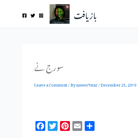
Skip
بازیافت
to
content
سورج نے
Leave a Comment
/ By
anwer7star
/
December 25, 2019
F
T
Pi
E
S